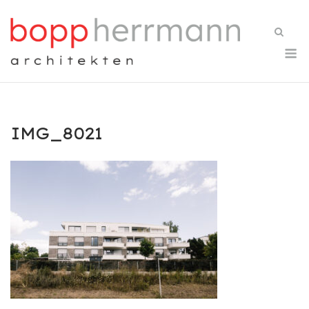
Skip
to
content
M
IMG_8021