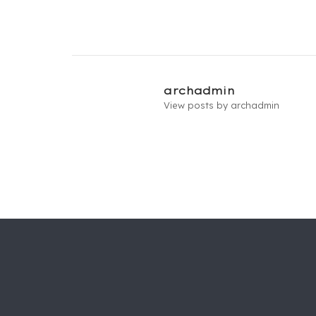
Post
navigation
archadmin
View posts by archadmin