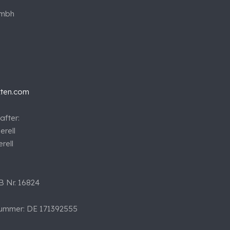
gmbh
kten.com
after:
erell
rell
B Nr. 16824
nummer: DE 171392555