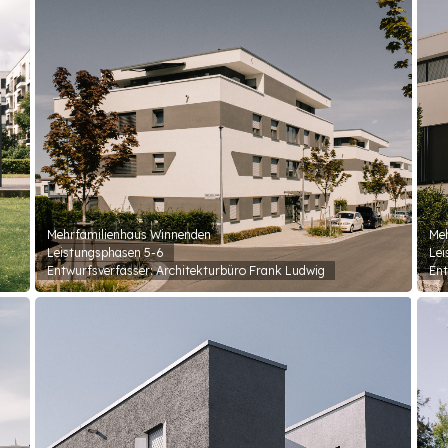
Mehrfamilienhaus Winnenden
Meh
Leistungsphasen 5-6
Lei
Entwurfsverfasser: Architekturbüro Frank Ludwig
Ent