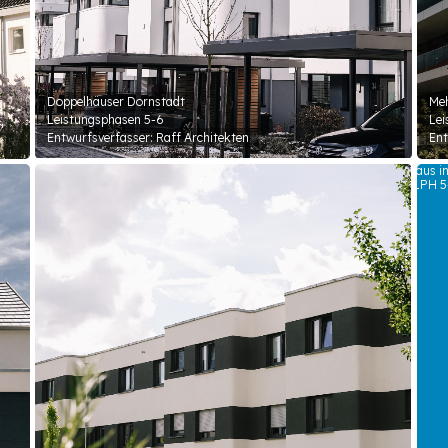
Doppelhäuser Dornstadt
Meh
Leistungsphasen 5-6
Lei
Entwurfsverfasser: Raff Architekten
Ent