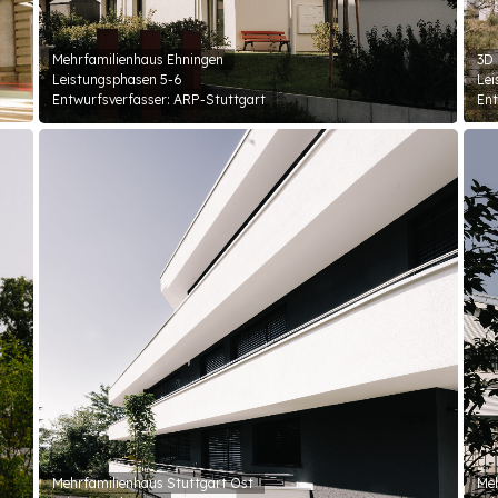
Mehrfamilienhaus Ehningen
3D 
Leistungsphasen 5-6
Lei
Entwurfsverfasser: ARP-Stuttgart
Ent
Mehrfamilienhaus Stuttgart Ost
Meh