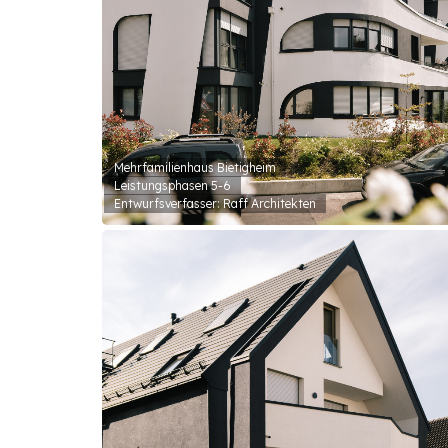
Mehrfamilienhaus Bietigheim
Leistungsphasen 5-6
Entwurfsverfasser: Raff Architekten