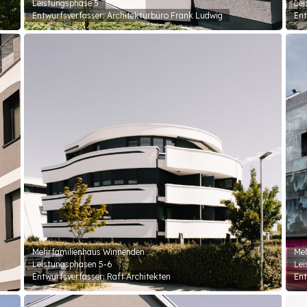
Leistungsphase 5
Lei
Entwurfsverfasser: Architekturbüro Frank Ludwig
Ent
Mehrfamilienhaus Winnenden
Meh
Leistungsphasen 5-6
Lei
Entwurfsverfasser: Raff Architekten
Ent