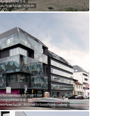
stungsphasen 5-6
wurfsverfasser: VON M
rfamilienhaus Stuttgart Süd
stungsphasen 5-6
wurfsverfasser: Architekturbüro Frank Ludwig