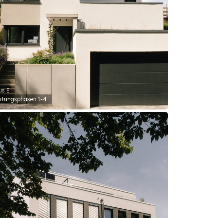
us E
stungsphasen 1-4