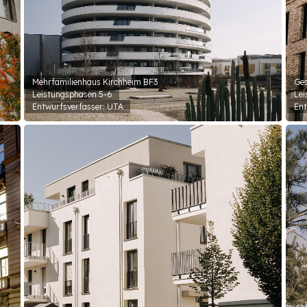
Mehrfamilienhaus Kirchheim BF3
Ges
Leistungsphasen 5-6
Lei
Entwurfsverfasser: UTA
Ent