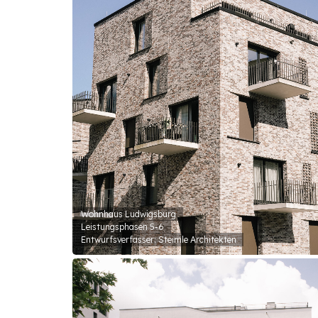
Wohnhaus Ludwigsburg
Leistungsphasen 5-6
Entwurfsverfasser: Steimle Architekten