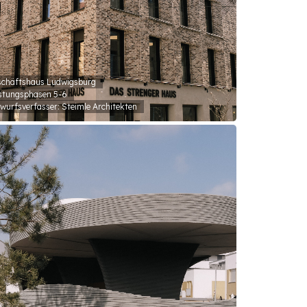
chäftshaus Ludwigsburg
stungsphasen 5-6
wurfsverfasser: Steimle Architekten