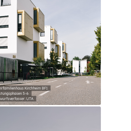
rfamilienhaus Kirchheim BF1
stungsphasen 5-6
wurfsverfasser: UTA