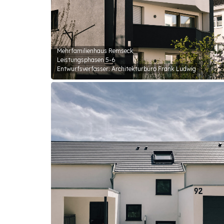
Mehrfamilienhaus Remseck
Leistungsphasen 5-6
Entwurfsverfasser: Architekturbüro Frank Ludwig