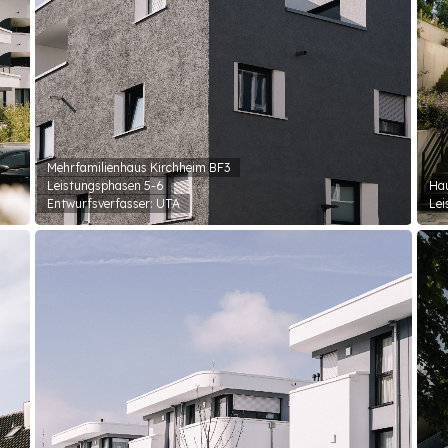
Mehrfamilienhaus Kirchheim BF3
Leistungsphasen 5-6
Ha
Entwurfsverfasser: UTA
Lei