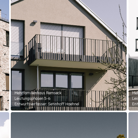
Mehrfamilienhaus Remseck
Meh
Leistungsphasen 5-6
Lei
Entwurfsverfasser: Setinhoff Haehnel
Ent