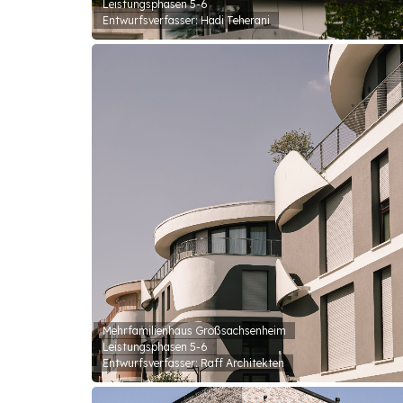
Leistungsphasen 5-6
Entwurfsverfasser: Hadi Teherani
Mehrfamilienhaus Großsachsenheim
Leistungsphasen 5-6
Entwurfsverfasser: Raff Architekten