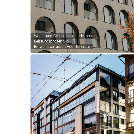
Wohn- und Geschäftshaus Heilbronn
Leistungsphasen 5-6
Entwurfsverfasser: Hadi Teherani