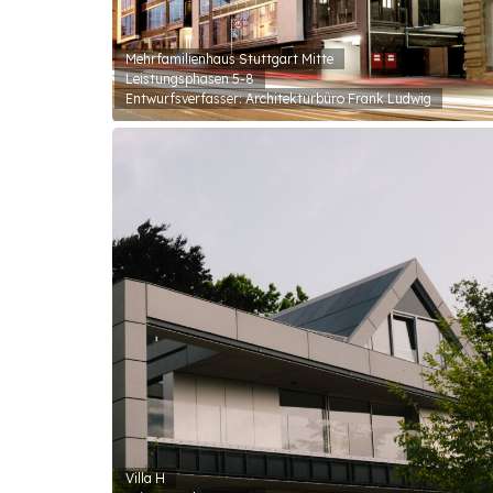
Mehrfamilienhaus Stuttgart Mitte
Leistungsphasen 5-8
Entwurfsverfasser: Architekturbüro Frank Ludwig
Villa H