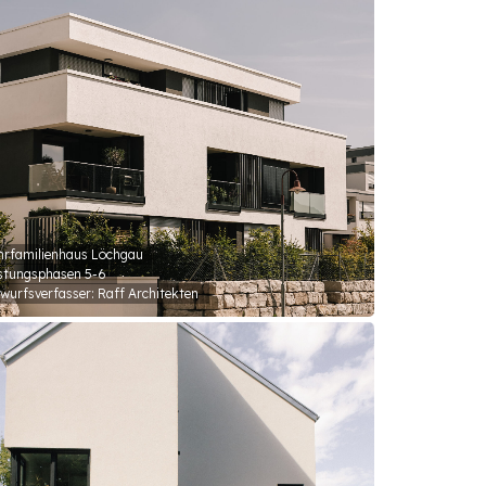
rfamilienhaus Löchgau
stungsphasen 5-6
wurfsverfasser: Raff Architekten