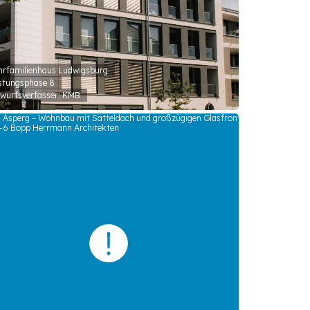
rfamilienhaus Ludwigsburg
stungsphase 8
wurfsverfasser: KMB